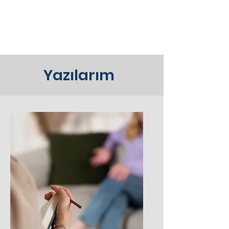
Beylikdüzü'nde psikolog arıyorsanız, Uzman Psikolog Tarık Türkmen size profesyonel terapi ve danışmanlık hizmetleri sunuyor. Beylikdüzü'nde bulunan
kliniğimizde bireysel terapi, depresyon, kaygı bozuklukları, aile terapisi ve daha fazlası için size özel çözümler üretiyoruz.
Yazılarım
Beylikdüzü'nde psikolog arıyorsanız, Uzman Psikolog Tarık Türkmen size profesyonel terapi ve danışmanlık hizmetleri sunuyor. Beylikdüzü'nde bulunan kliniğimizde bireysel terapi, depresyon, kaygı bozuklukları, aile terapisi ve daha fazlası için size özel çözümler üretiyoruz.