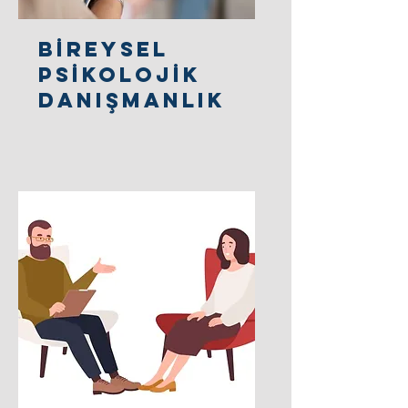
Bİreysel
Psİkolojİk
Danışmanlık