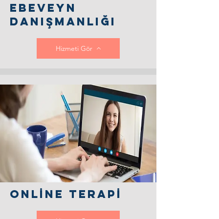
EBeveyn
danışmanlığı
Hizmeti Gör
onlİne Terapİ