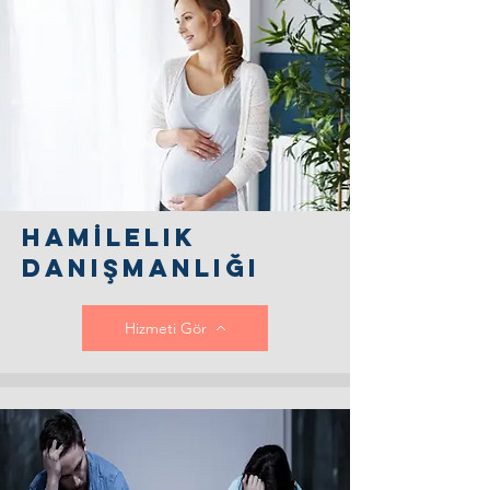
HamİleLik
DAnışmanlığı
Hizmeti Gör