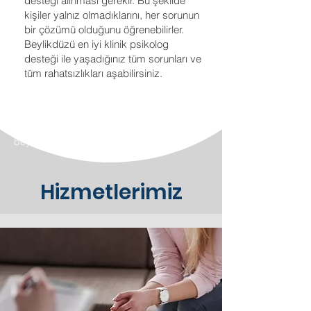
desteği alınması gerekir. Bu şekilde
kişiler yalnız olmadıklarını, her sorunun
bir çözümü olduğunu öğrenebilirler.
Beylikdüzü en iyi klinik psikolog
desteği ile yaşadığınız tüm sorunları ve
tüm rahatsızlıkları aşabilirsiniz.
Neden Beylikdüzü’nde Bir Psikologla Görüşmelisiniz?İstanbul’un kalabalığı içinde, bazen yalnızca bir durup
nefes almak gerekir. Beylikdüzü’nde yaşayan biri olarak size yakın bir uzmanla düzenli seanslar yapmak,
sürecin devamlılığı ve güveni açısından büyük avantaj sağlar. Psikolog Beylikdüzü denildiğinde ulaşılabilirlik,
samimiyet ve profesyonellik arıyorsanız doğru yerdesiniz.
Beylikdüzü Psikolog - Tarık Türkmen
Uzman Psikolog Tarık Turkmen
beylikdüzü psikolog
Hizmetlerimiz