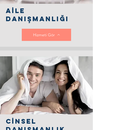
Aİle
DAnışmanlığı
Hizmeti Gör
Cİnsel
DAnışmanlık