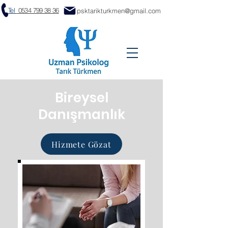
Tel
0534 799 38 36
psktarikturkmen@gmail.com
Bireysel
Danışmanlık
Hizmete Gözat