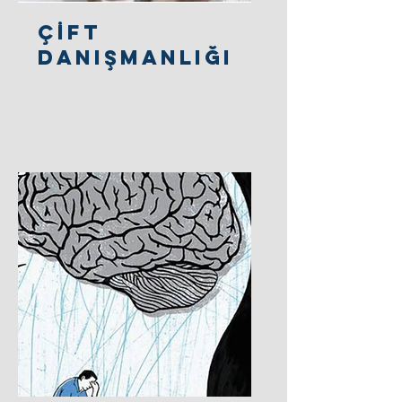
Çİft
Danışmanlığı​