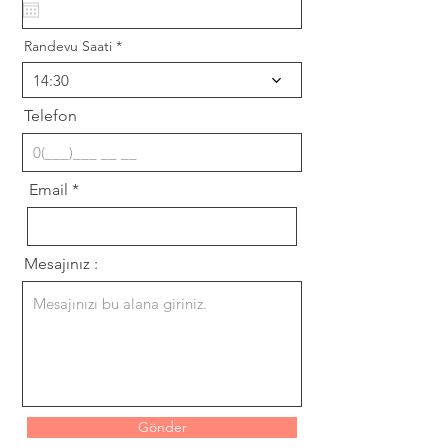
q
u
i
Randevu Saati
r
e
14:30
d
Telefon
Email
Mesajınız :
Gönder