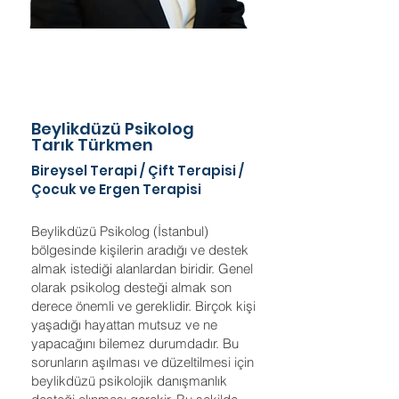
Beylikdüzü'nde psikolog arıyorsanız, Uzman
Psikolog Tarık Türkmen size profesyonel terapi ve
danışmanlık hizmetleri sunuyor. Beylikdüzü'nde
bulunan kliniğimizde bireysel terapi, depresyon,
kaygı bozuklukları, aile terapisi ve daha fazlası için
size özel çözümler üretiyoruz.
Beylikdüzü Psikolog
Tarık Türkmen
Bireysel Terapi
/
Çift Terapisi
/
Çocuk ve Ergen Terapisi
Beylikdüzü Psikolog (İstanbul)
bölgesinde kişilerin aradığı ve destek
almak istediği alanlardan biridir. Genel
olarak psikolog desteği almak son
derece önemli ve gereklidir. Birçok kişi
yaşadığı hayattan mutsuz ve ne
yapacağını bilemez durumdadır. Bu
sorunların aşılması ve düzeltilmesi için
beylikdüzü psikolojik danışmanlık