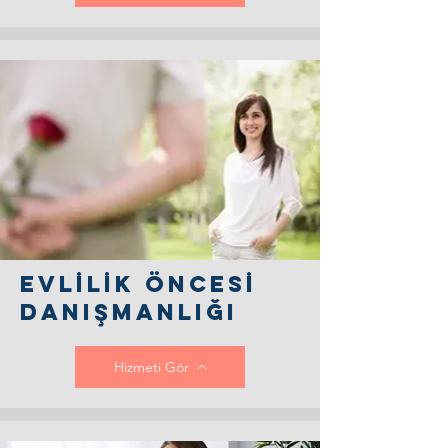
Evlİlİk öncesİ
Danışmanlığı
Hizmeti Gör