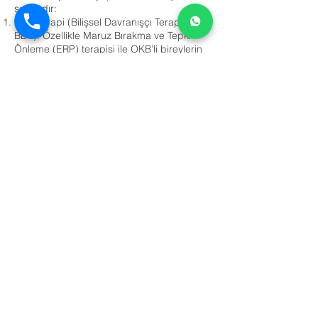
şunlardır:
Psikoterapi (Bilişsel Davranışçı Terapi -
BDT): Özellikle Maruz Bırakma ve Tepki
Önleme (ERP) terapisi ile OKB’li bireylerin
kaygı uyandıran durumlarla başa çıkmaları
sağlanır.
İlaç Tedavisi: SSRI antidepresanları, obsesif
düşüncelerin ve kompulsif davranışların
şiddetini azaltmaya yardımcı olabilir.
Yaşam Tarzı Değişiklikleri: Stresi azaltmak
için egzersiz, uyku düzeni ve sağlıklı
beslenme gibi alışkanlıklar faydalıdır.
Alternatif Tedaviler: Meditasyon ve yoga
gibi stres yönetimi teknikleri kaygı
düzeylerini azaltabilir.
OKB ile Yaşamak ve Başa
Çıkma Yöntemleri
OKB ile başa çıkmak zor olabilir, ancak
doğru stratejilerle bu süreç daha