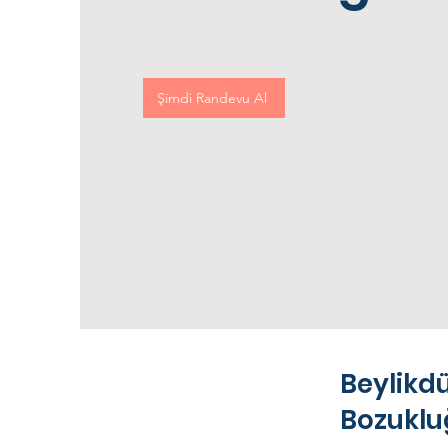
Şimdi Randevu Al
Beylikd
Bozuklu