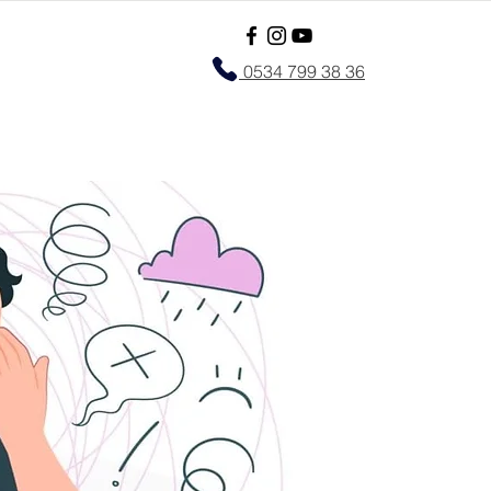
0534 799 38 36
l
More