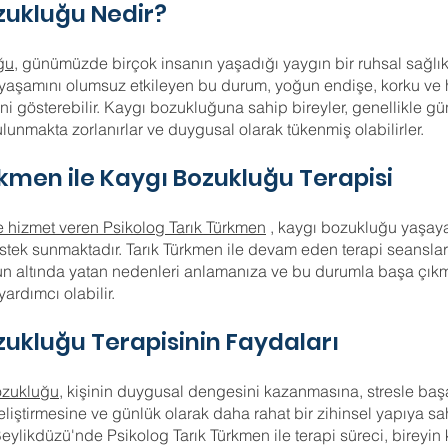
zukluğu Nedir?
ğu,
günümüzde birçok insanın yaşadığı yaygın bir ruhsal sağlık
 yaşamını olumsuz etkileyen bu durum, yoğun endişe, korku ve
dini gösterebilir. Kaygı bozukluğuna sahip bireyler, genellikle gü
ulunmakta zorlanırlar ve duygusal olarak tükenmiş olabilirler.
kmen ile Kaygı Bozukluğu Terapisi
 hizmet veren Psikolog Tarık Türkmen
, kaygı bozukluğu yaşaya
stek sunmaktadır. Tarık Türkmen ile devam eden terapi seanslar
 altında yatan nedenleri anlamanıza ve bu durumla başa çıkm
yardımcı olabilir.
zukluğu Terapisinin Faydaları
ozukluğu
, kişinin duygusal dengesini kazanmasına, stresle ba
eliştirmesine ve günlük olarak daha rahat bir zihinsel yapıya s
Beylikdüzü'nde Psikolog Tarık Türkmen ile terapi süreci, bireyin