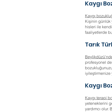
Kaygı Bo
Kaygı bozuklu
Kişinin günlük
hisleri ile ken
faaliyetlerde b
Tarık Tür
Beylikdüzü'nde
profesyonel de
bozukluğunuzun
iyileştirmenize 
Kaygı Bo
Kaygı terapi b
yeteneklerini g
yardımcı olur. 