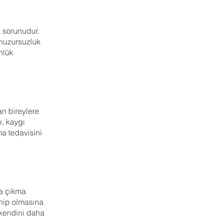
 sorunudur.
 huzursuzluk
nlük
n bireylere
ı, kaygı
a tedavisini
şa çıkma
ahip olmasına
 kendini daha