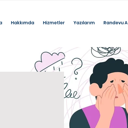
beylikdüzü
psikolog beylikdüzü
psikolog
a
Hakkımda
Hizmetler
Yazılarım
Randevu A