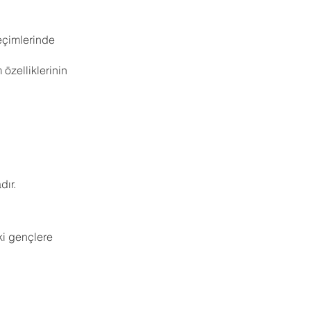
eçimlerinde
m özelliklerinin
ağlanmaktadır.
ki gençlere