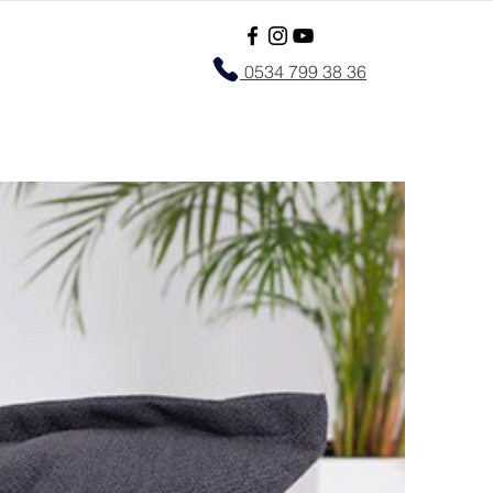
0534 799 38 36
l
More