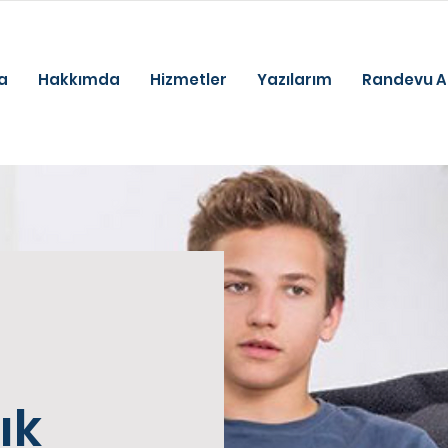
beylikdüzü
psikolog beylikdüzü
psikolog
a
Hakkımda
Hizmetler
Yazılarım
Randevu A
ık