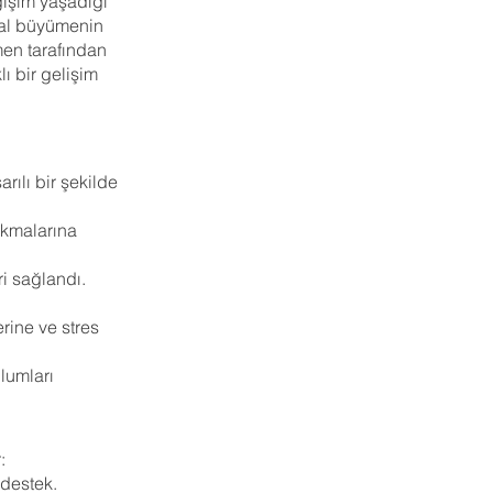
ğişim yaşadığı
syal büyümenin
kmen tarafından
ı bir gelişim
rılı bir şekilde
ıkmalarına
ri sağlandı.
rine ve stres
ulumları
r.
:
 destek.