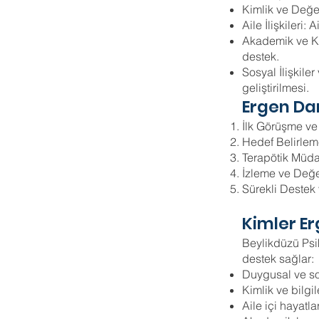
Kimlik ve Değer
Aile İlişkileri:
Akademik ve Ka
destek.
Sosyal İlişkiler 
gel
Ergen Da
İlk Görüşme ve 
Hedef Belirleme
Terapötik Müdah
İzleme ve Değe
Sürekli Deste
Kimler Er
Beylikdüzü Psi
destek sağlar:
Duygusal ve so
Kimlik ve bilgi
Aile içi hayatla