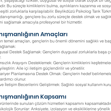
i, yaşayacağı fiziksel, duygusal ve sosyal olarak büyük bir de
mdir. Bu süreçte kimliklerini bulma, ayrılıklarını kazanma ve so
şitli zorluklarla karşılaşılabilir. Beylikdüzü Psikolog Tarık Tür
anışmanlığı, gençlere bu zorlu süreçte destek olmak ve sağlıkl
ni sağlamak amacıyla profesyonel bir hizmettir.
nışmanlığının Amaçları
ın temel amaçları, gençlerin bu önemli dönemini sağlıklı ve başa
sağlamak:
gusal Destek Sağlamak: Gençlerin duygusal zorluklarla başa ç
.
sızlık Arayışını Desteklemek: Gençlerin kimliklerini keşfetmele
İyileştirin: Aile içi iletişim güçlendirilir ve yönetilir.
riyer Planlamasına Destek Olmak: Gençlerin hedef belirlemele
ardımcı olunur.
 ve İletişim Becerilerini Geliştirmek: Sağlıklı sosyal kullanım kur
stekleni
nışmanlığının Kapsamı
ürünlerinde sunulan çözüm hizmetleri kapsamını kapsamaktadır
sikolojik Sorunlar: Anksiyete, izolasyon ve eksikliklerine yönelik