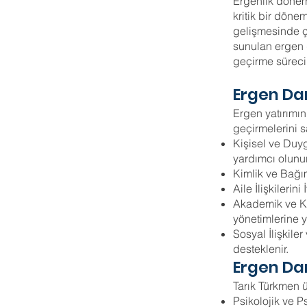
Ergenlik dönem
kritik bir döne
gelişmesinde çe
sunulan ergen d
geçirme süreci
Ergen Da
Ergen yatırımın
geçirmelerini 
Kişisel ve Duy
yardımcı olunur
Kimlik ve Bağım
Aile İlişkilerini 
Akademik ve Ka
yönetimlerine y
Sosyal İlişkiler
de
Ergen Da
Tarık Türkmen 
Psikolojik ve P