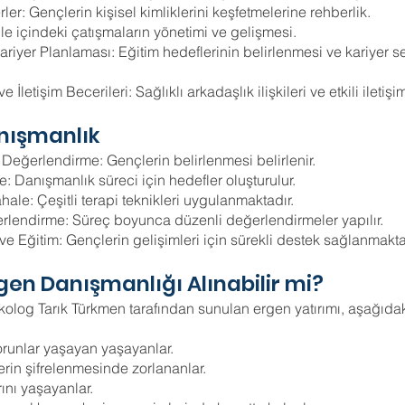
ler: Gençlerin kişisel kimliklerini keşfetmelerine rehberlik.
 Aile içindeki çatışmaların yönetimi ve gelişmesi.
riyer Planlaması: Eğitim hedeflerinin belirlenmesi ve kariyer s
ve İletişim Becerileri: Sağlıklı arkadaşlık ilişkileri ve etkili iletişi
iştirilmesi.
nışmanlık
Değerlendirme: Gençlerin belirlenmesi belirlenir.
: Danışmanlık süreci için hedefler oluşturulur.
ale: Çeşitli terapi teknikleri uygulanmaktadır.
rlendirme: Süreç boyunca düzenli değerlendirmeler yapılır.
k ve Eğitim: Gençlerin gelişimleri için sürekli destek s
gen Danışmanlığı Alınabilir mi?
kolog Tarık Türkmen tarafından sunulan ergen yatırımı, aşağıda
runlar yaşayan yaşayanlar.
lerin şifrelenmesinde zorlananlar.
rını yaşayanlar.