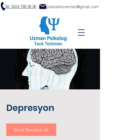
Tel
0534 799 38 36
psktarikturkmen@gmail.com
Depresyon
Şimdi Randevu Al