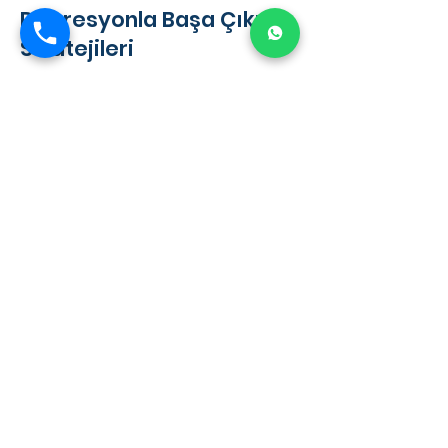
Depresyonla Başa Çıkma
Stratejileri
Tarık Türkmen, depresyonla başa çıkma
konusunda kendi kendine yardım ve destek
arama stratejilerini öneriyor. Bu stratejiler
şunlardır:
Kendi Kendine Yardım: Öz-farkındalık
geliştirmek, olumlu düşünme teknikleri
kullanmak ve stres yönetimi uygulamak
faydalı olabilir.
Destek Arama: Aile üyeleri, arkadaşlar ve
profesyonel yardım, iyileşme sürecinde
büyük önem taşır.
Kendine Karşı Nazik Olmak: Kendine karşı
şefkatli ve nazik olmak, iyileşme sürecinde
önemli bir adımdır.
Toplumdaki Yanlış
Anlamalar ve Damgalar